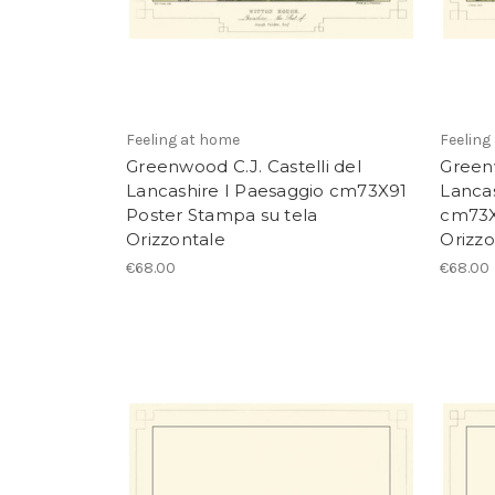
Feeling at home
Feeling
Greenwood C.J. Castelli del
Greenw
Lancashire I Paesaggio cm73X91
Lancas
Poster Stampa su tela
cm73X
Orizzontale
Orizzo
€68.00
€68.00