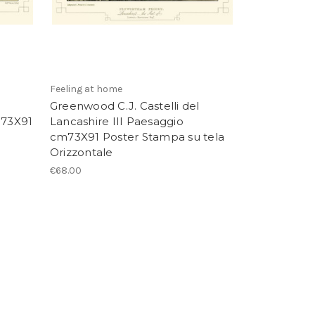
Feeling at home
Greenwood C.J. Castelli del
m73X91
Lancashire III Paesaggio
cm73X91 Poster Stampa su tela
Orizzontale
€68.00