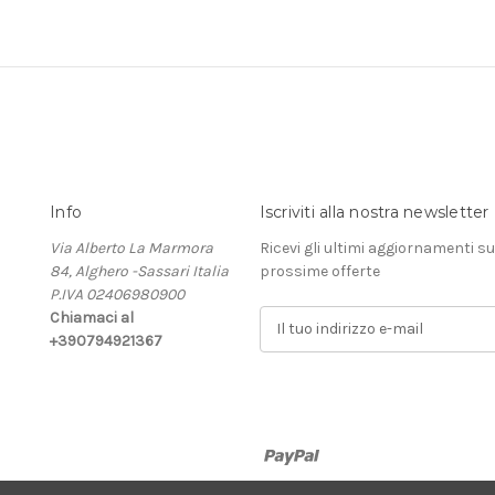
Info
Iscriviti alla nostra newsletter
Via Alberto La Marmora
Ricevi gli ultimi aggiornamenti su
84, Alghero -Sassari Italia
prossime offerte
P.IVA 02406980900
Chiamaci al
I
+390794921367
n
d
i
r
i
z
z
 misura