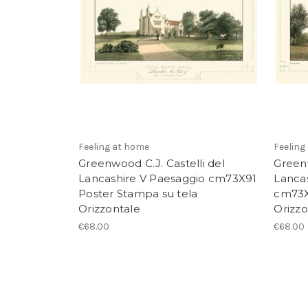
Feeling at home
Feeling
Greenwood C.J. Castelli del
Greenw
Lancashire V Paesaggio cm73X91
Lancas
Poster Stampa su tela
cm73X
Orizzontale
Orizzo
€68.00
€68.00