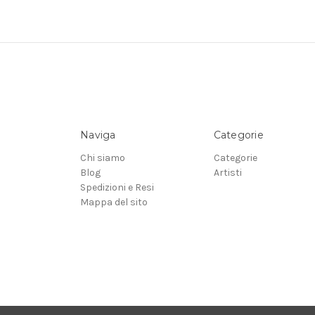
Naviga
Categorie
Chi siamo
Categorie
Blog
Artisti
Spedizioni e Resi
Mappa del sito
© 2026 Feeling at home | Quadri su tela e Stampe d'arte su