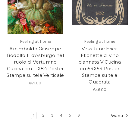
Feeling at home
Feeling at home
Arcimboldo Giuseppe
Vess June Erica
Rodolfo II d'Asburgo nel
Etichette di vino
ruolo di Vertumno
d'annata V Cucina
Cucina cm111X84 Poster
cm54X54 Poster
Stampa su tela Verticale
Stampa su tela
Quadrata
€71.00
€46.00
1
2
3
4
5
6
Avanti