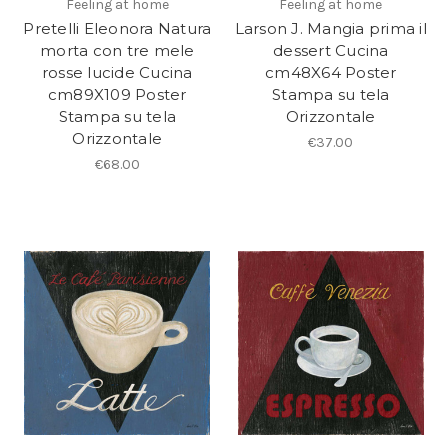
Feeling at home
Feeling at home
Pretelli Eleonora Natura
Larson J. Mangia prima il
morta con tre mele
dessert Cucina
rosse lucide Cucina
cm48X64 Poster
cm89X109 Poster
Stampa su tela
Stampa su tela
Orizzontale
Orizzontale
€37.00
€68.00